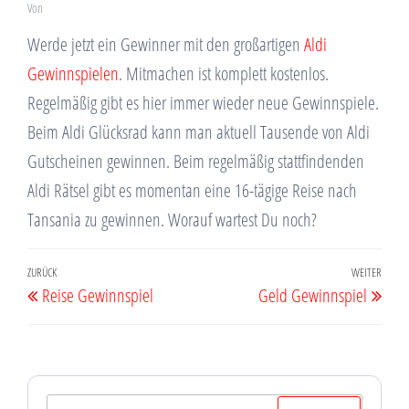
Von
Werde jetzt ein Gewinner mit den großartigen
Aldi
Gewinnspielen
. Mitmachen ist komplett kostenlos.
Regelmäßig gibt es hier immer wieder neue Gewinnspiele.
Beim Aldi Glücksrad kann man aktuell Tausende von Aldi
Gutscheinen gewinnen. Beim regelmäßig stattfindenden
Aldi Rätsel gibt es momentan eine 16-tägige Reise nach
Tansania zu gewinnen. Worauf wartest Du noch?
Beitragsnavigation
Vorheriger
ZURÜCK
WEITER
Näch
Reise Gewinnspiel
Geld Gewinnspiel
Beitrag
Beit
Suchen