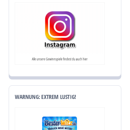
Alle unsere Gewinnspiele findest du auch hier
WARNUNG: EXTREM LUSTIG!