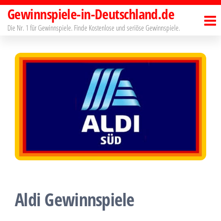
Zum
Gewinnspiele-in-Deutschland.de
Inhalt
Die Nr. 1 für Gewinnspiele. Finde Kostenlose und seriöse Gewinnspiele.
springen
Aldi Gewinnspiele