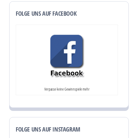
FOLGE UNS AUF FACEBOOK
Verpasse keine Gewinnspiele mehr
FOLGE UNS AUF INSTAGRAM