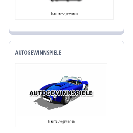
Traumreise gewinnen
AUTOGEWINNSPIELE
Traumauto gewinnen