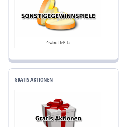
Gewinne tolle Preise
GRATIS AKTIONEN