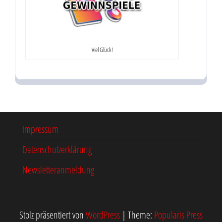
Viel Glück!
Impressum
Datenschutzerklärung
Newsletteranmeldung
Stolz präsentiert von
WordPress
|
Theme:
Popularis Press