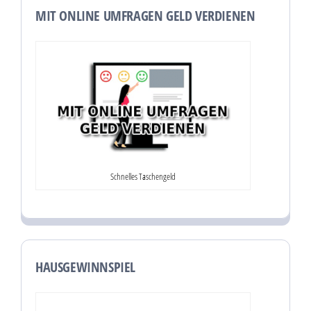
MIT ONLINE UMFRAGEN GELD VERDIENEN
Schnelles Taschengeld
HAUSGEWINNSPIEL