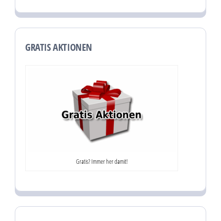
GRATIS AKTIONEN
Gratis? Immer her damit!