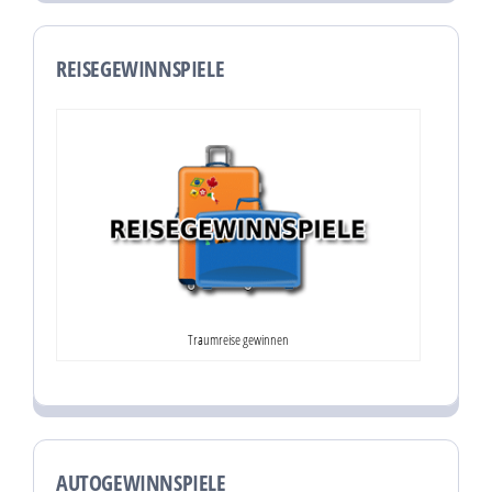
REISEGEWINNSPIELE
Traumreise gewinnen
AUTOGEWINNSPIELE