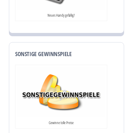
Neues Handy gefällig?
SONSTIGE GEWINNSPIELE
Gewinne tolle Preise