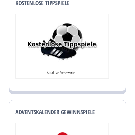
KOSTENLOSE TIPPSPIELE
Attraktive Preise warten!
ADVENTSKALENDER GEWINNSPIELE