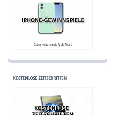
Gewinne das neueste Apple iPhone
KOSTENLOSE ZEITSCHRITFEN