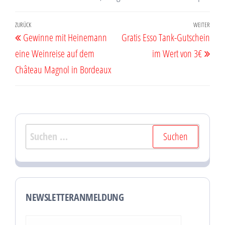
Beitragsnavigation
Vorheriger
ZURÜCK
WEITER
Näch
Gewinne mit Heinemann
Gratis Esso Tank-Gutschein
Beitrag
Beit
eine Weinreise auf dem
im Wert von 3€
Château Magnol in Bordeaux
Suchen
nach:
NEWSLETTERANMELDUNG