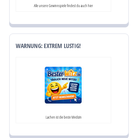
Alle unsere Gewinnspiele findest du auch hier
WARNUNG: EXTREM LUSTIG!
Lachen ist die beste Medizin