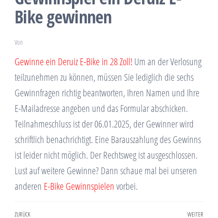
Bike gewinnen
Von
Gewinne ein Deruiz E-Bike in 28 Zoll!
Um an der Verlosung
teilzunehmen zu können, müssen Sie lediglich die sechs
Gewinnfragen richtig beantworten, Ihren Namen und Ihre
E-Mailadresse angeben und das Formular abschicken.
Teilnahmeschluss ist der 06.01.2025, der Gewinner wird
schriftlich benachrichtigt. Eine Barauszahlung des Gewinns
ist leider nicht möglich. Der Rechtsweg ist ausgeschlossen.
Lust auf weitere Gewinne? Dann schaue mal bei unseren
anderen
E-Bike Gewinnspielen
vorbei.
Beitragsnavigation
Vorheriger
ZURÜCK
WEITER
Näch