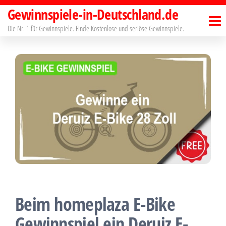
Zum
Gewinnspiele-in-Deutschland.de
Inhalt
Die Nr. 1 für Gewinnspiele. Finde Kostenlose und seriöse Gewinnspiele.
springen
Beim homeplaza E-Bike
Gewinnspiel ein Deruiz E-