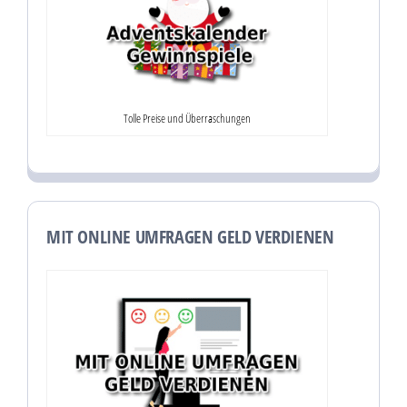
Tolle Preise und Überraschungen
MIT ONLINE UMFRAGEN GELD VERDIENEN