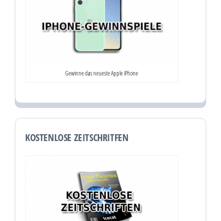
Gewinne das neueste Apple iPhone
KOSTENLOSE ZEITSCHRITFEN