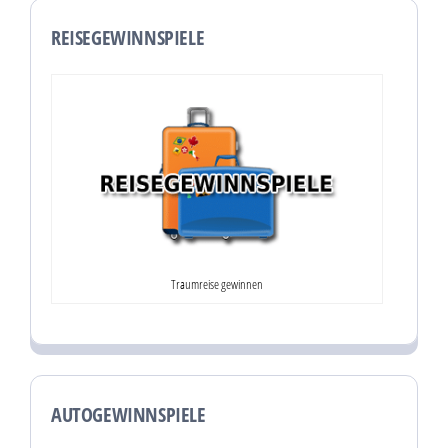
REISEGEWINNSPIELE
Traumreise gewinnen
AUTOGEWINNSPIELE