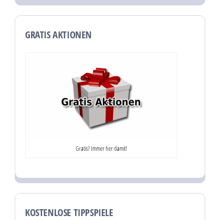
GRATIS AKTIONEN
Gratis? Immer her damit!
KOSTENLOSE TIPPSPIELE