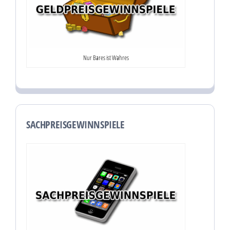
Nur Bares ist Wahres
SACHPREISGEWINNSPIELE