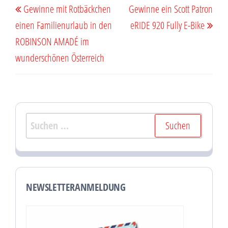
Gewinne mit Rotbäckchen
Gewinne ein Scott Patron
Beitrag
Beit
einen Familienurlaub in den
eRIDE 920 Fully E-Bike
ROBINSON AMADÉ im
wunderschönen Österreich
Suchen
nach:
NEWSLETTERANMELDUNG