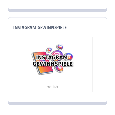
INSTAGRAM GEWINNSPIELE
Viel Glück!