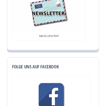
Hast du schon Post?
FOLGE UNS AUF FACEBOOK