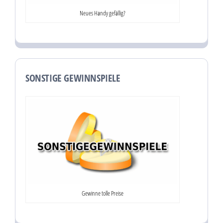
Neues Handy gefällig?
SONSTIGE GEWINNSPIELE
Gewinne tolle Preise