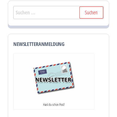
Suchen
nach:
NEWSLETTERANMELDUNG
Hast du schon Post?