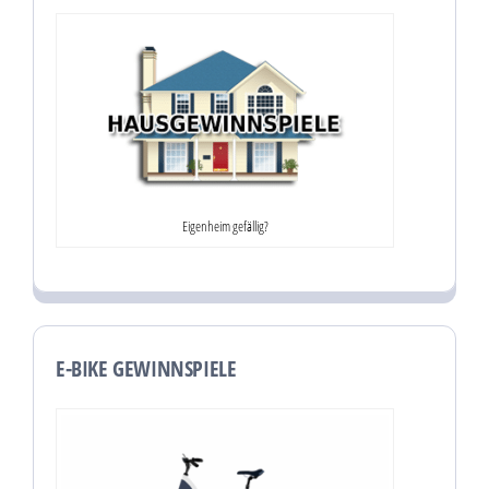
Eigenheim gefällig?
E-BIKE GEWINNSPIELE