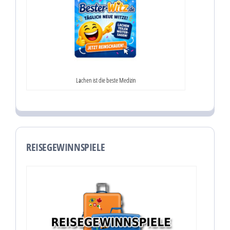
Lachen ist die beste Medizin
REISEGEWINNSPIELE