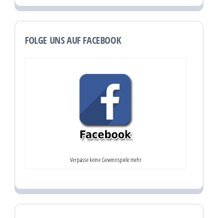
FOLGE UNS AUF FACEBOOK
Verpasse keine Gewinnspiele mehr