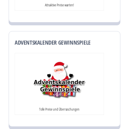
Attraktive Preise warten!
ADVENTSKALENDER GEWINNSPIELE
Tolle Preise und Überraschungen