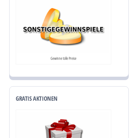
Gewinne tolle Preise
GRATIS AKTIONEN