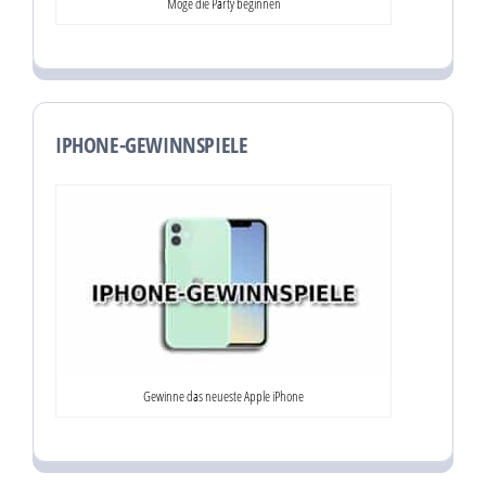
Möge die Party beginnen
IPHONE-GEWINNSPIELE
Gewinne das neueste Apple iPhone