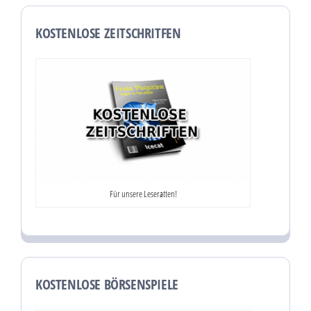
KOSTENLOSE ZEITSCHRITFEN
Für unsere Leseratten!
KOSTENLOSE BÖRSENSPIELE