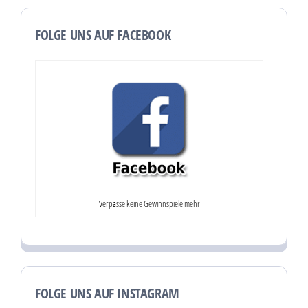
FOLGE UNS AUF FACEBOOK
Verpasse keine Gewinnspiele mehr
FOLGE UNS AUF INSTAGRAM