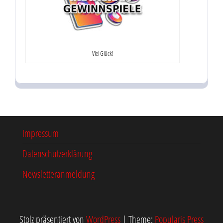
Viel Glück!
Impressum
Datenschutzerklärung
Newsletteranmeldung
Stolz präsentiert von
WordPress
|
Theme:
Popularis Press