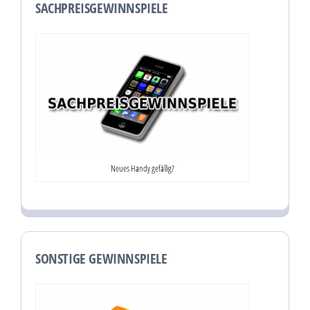
SACHPREISGEWINNSPIELE
Neues Handy gefällig?
SONSTIGE GEWINNSPIELE