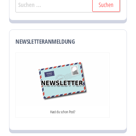
Suchen
nach:
NEWSLETTERANMELDUNG
Hast du schon Post?