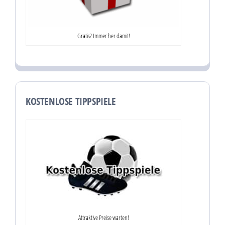
Gratis? Immer her damit!
KOSTENLOSE TIPPSPIELE
Attraktive Preise warten!