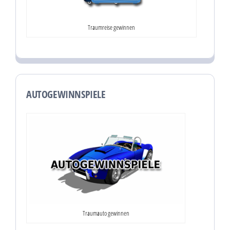
Traumreise gewinnen
AUTOGEWINNSPIELE
Traumauto gewinnen