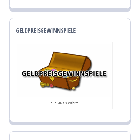
GELDPREISGEWINNSPIELE
Nur Bares ist Wahres