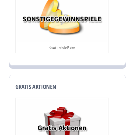
Gewinne tolle Preise
GRATIS AKTIONEN