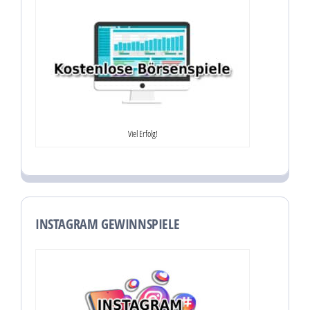
Viel Erfolg!
INSTAGRAM GEWINNSPIELE