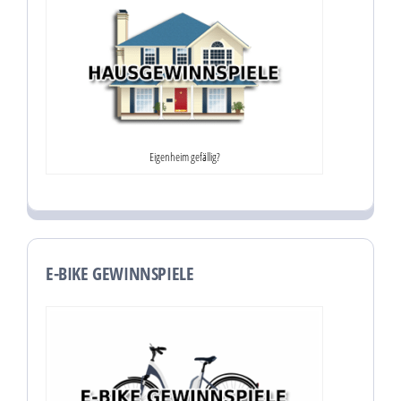
Eigenheim gefällig?
E-BIKE GEWINNSPIELE