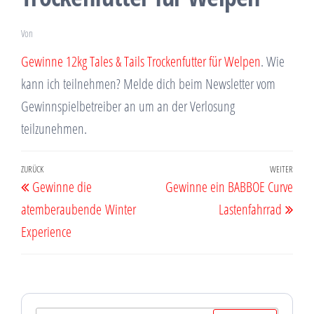
Von
Gewinne 12kg Tales & Tails Trockenfutter für Welpen
. Wie
kann ich teilnehmen? Melde dich beim Newsletter vom
Gewinnspielbetreiber an um an der Verlosung
teilzunehmen.
Beitragsnavigation
Vorheriger
ZURÜCK
WEITER
Näch
Gewinne die
Gewinne ein BABBOE Curve
Beitrag
Beit
atemberaubende Winter
Lastenfahrrad
Experience