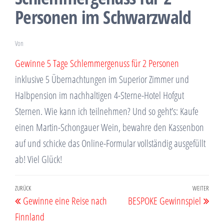
Personen im Schwarzwald
Von
Gewinne 5 Tage Schlemmergenuss für 2 Personen
inklusive 5 Übernachtungen im Superior Zimmer und
Halbpension im nachhaltigen 4-Sterne-Hotel Hofgut
Sternen. Wie kann ich teilnehmen? Und so geht’s: Kaufe
einen Martin-Schongauer Wein, bewahre den Kassenbon
auf und schicke das Online-Formular vollständig ausgefüllt
ab! Viel Glück!
Beitragsnavigation
Vorheriger
ZURÜCK
WEITER
Näch
Gewinne eine Reise nach
BESPOKE Gewinnspiel
Beitrag
Beit
Finnland