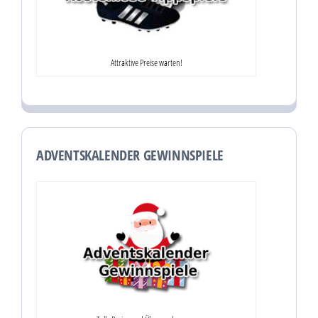
Attraktive Preise warten!
ADVENTSKALENDER GEWINNSPIELE