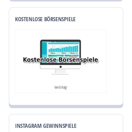
KOSTENLOSE BÖRSENSPIELE
Viel Erfolg!
INSTAGRAM GEWINNSPIELE