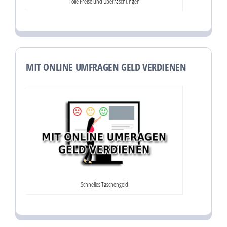
Tolle Preise und Überraschungen
MIT ONLINE UMFRAGEN GELD VERDIENEN
Schnelles Taschengeld