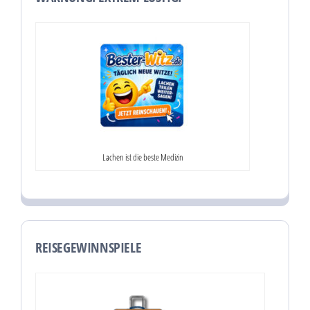
Lachen ist die beste Medizin
REISEGEWINNSPIELE