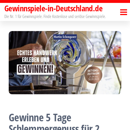
Zum
Gewinnspiele-in-Deutschland.de
Inhalt
Die Nr. 1 für Gewinnspiele. Finde Kostenlose und seriöse Gewinnspiele.
springen
Gewinne 5 Tage
Schlemmergenuss für 2