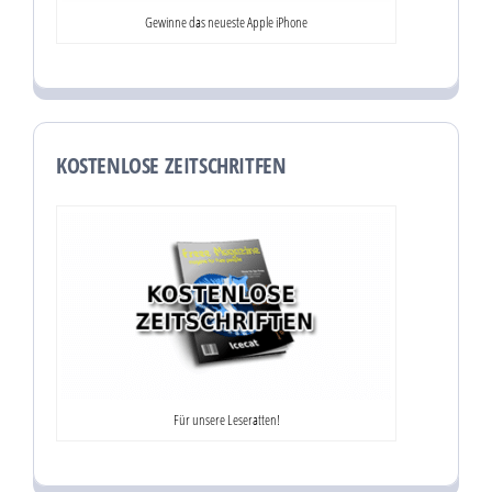
Gewinne das neueste Apple iPhone
KOSTENLOSE ZEITSCHRITFEN
Für unsere Leseratten!