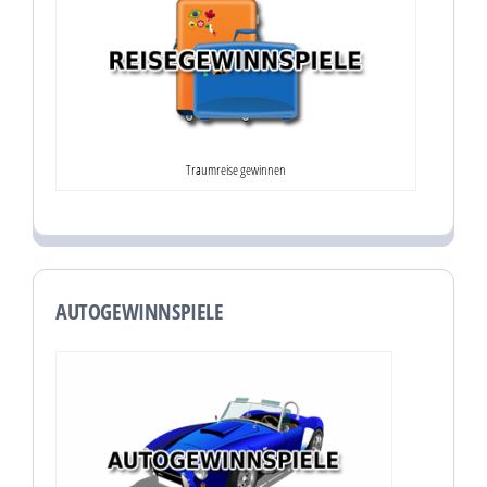
Traumreise gewinnen
AUTOGEWINNSPIELE