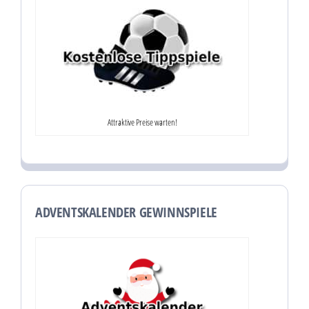
Attraktive Preise warten!
ADVENTSKALENDER GEWINNSPIELE