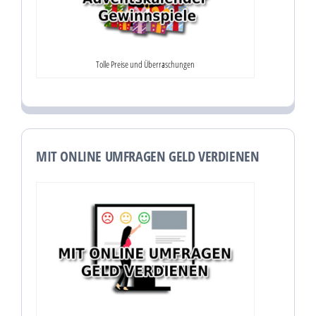
Tolle Preise und Überraschungen
MIT ONLINE UMFRAGEN GELD VERDIENEN