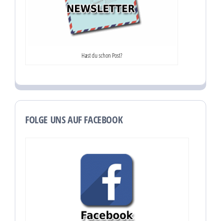
Hast du schon Post?
FOLGE UNS AUF FACEBOOK