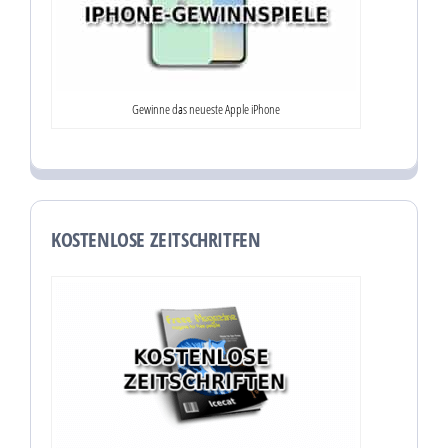
Gewinne das neueste Apple iPhone
KOSTENLOSE ZEITSCHRITFEN