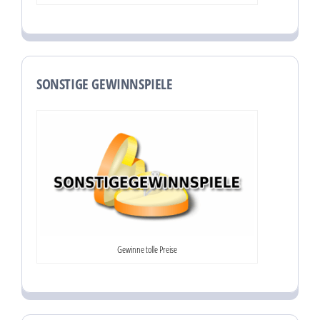
SONSTIGE GEWINNSPIELE
Gewinne tolle Preise