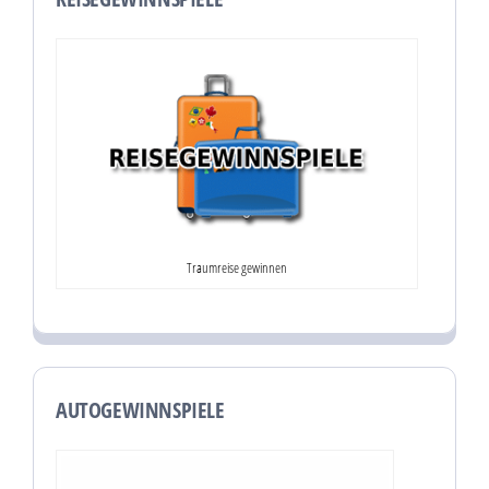
Traumreise gewinnen
AUTOGEWINNSPIELE