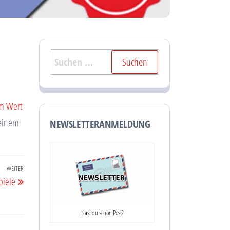
Suchen
nach:
im Wert
deinem
NEWSLETTERANMELDUNG
WEITER
Nächster
piele
Beitrag
Hast du schon Post?