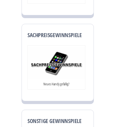
SACHPREISGEWINNSPIELE
Neues Handy gefällig?
SONSTIGE GEWINNSPIELE