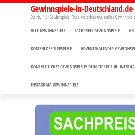
Zum
Gewinnspiele-in-Deutschland.de
Inhalt
Die Nr. 1 für Gewinnspiele. Finde Kostenlose und seriöse Gewinnspiele
springen
ALLE GEWINNSPIELE
SACHPREIS GEWINNSPIELE
GE
KOSTENLOSE TIPPSPIELE
ADVENTSKALENDER GEWINNSPI
KONZERT TICKET GEWINNSPIELE: DEIN TICKET ZUR UNTERH
INSTAGRAM GEWINNSPIELE