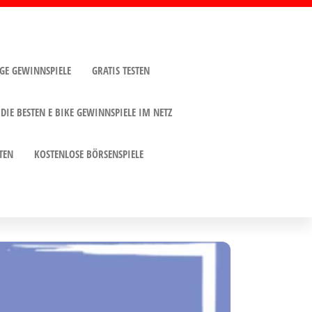
GE GEWINNSPIELE
GRATIS TESTEN
DIE BESTEN E BIKE GEWINNSPIELE IM NETZ
TEN
KOSTENLOSE BÖRSENSPIELE