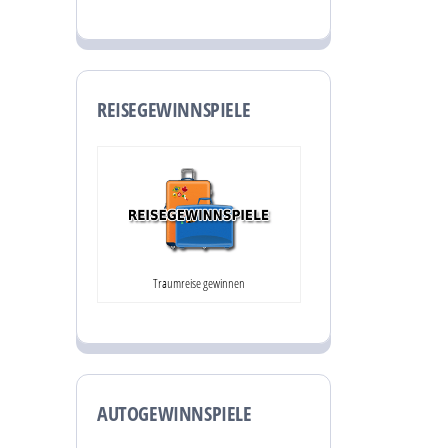
REISEGEWINNSPIELE
Traumreise gewinnen
AUTOGEWINNSPIELE