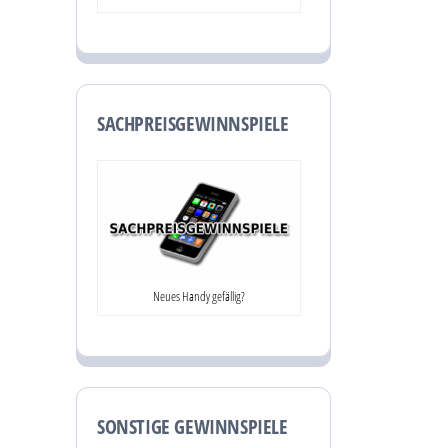
SACHPREISGEWINNSPIELE
Neues Handy gefällig?
SONSTIGE GEWINNSPIELE