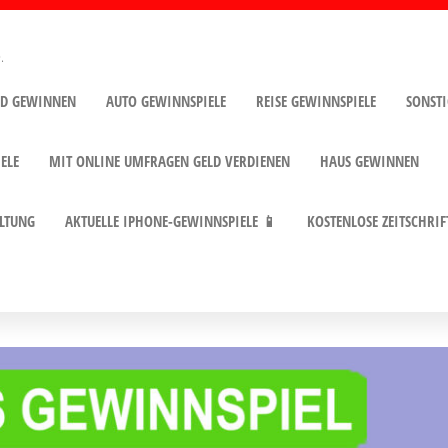
.
LD GEWINNEN
AUTO GEWINNSPIELE
REISE GEWINNSPIELE
SONSTI
ELE
MIT ONLINE UMFRAGEN GELD VERDIENEN
HAUS GEWINNEN
ALTUNG
AKTUELLE IPHONE-GEWINNSPIELE 📱
KOSTENLOSE ZEITSCHRIF