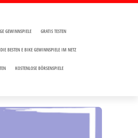
GE GEWINNSPIELE
GRATIS TESTEN
DIE BESTEN E BIKE GEWINNSPIELE IM NETZ
TEN
KOSTENLOSE BÖRSENSPIELE