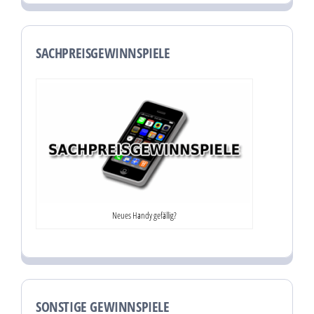
SACHPREISGEWINNSPIELE
Neues Handy gefällig?
SONSTIGE GEWINNSPIELE