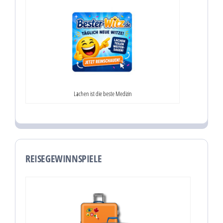
Lachen ist die beste Medizin
REISEGEWINNSPIELE