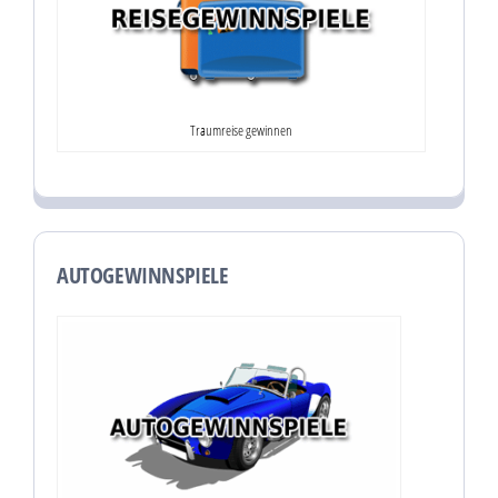
Traumreise gewinnen
AUTOGEWINNSPIELE