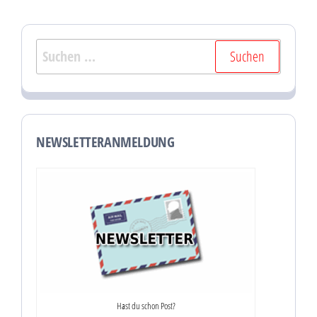
Suchen
nach:
NEWSLETTERANMELDUNG
Hast du schon Post?