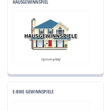
HAUSGEWINNSPIEL
Eigenheim gefällig?
E-BIKE GEWINNSPIELE