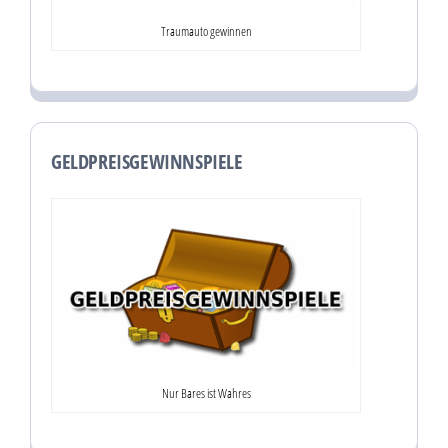
Traumauto gewinnen
GELDPREISGEWINNSPIELE
Nur Bares ist Wahres