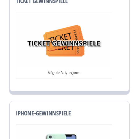
TICKET GEWINNSPIELE
Möge die Party beginnen
IPHONE-GEWINNSPIELE