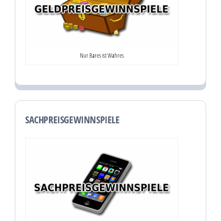
Nur Bares ist Wahres
SACHPREISGEWINNSPIELE