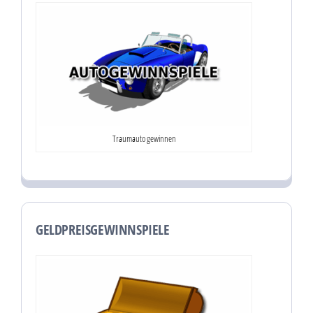
Traumauto gewinnen
GELDPREISGEWINNSPIELE