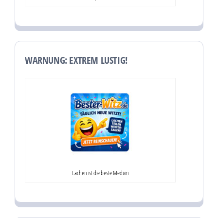
WARNUNG: EXTREM LUSTIG!
Lachen ist die beste Medizin