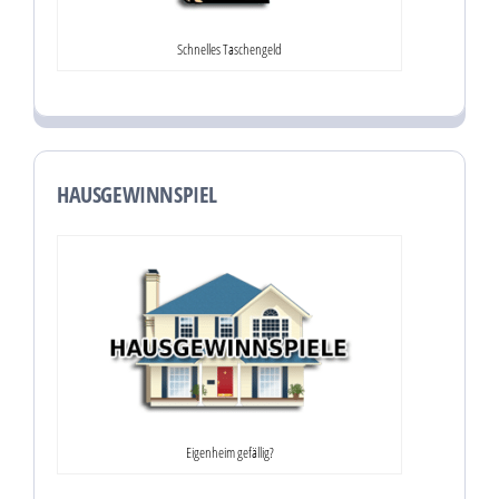
Schnelles Taschengeld
HAUSGEWINNSPIEL
Eigenheim gefällig?