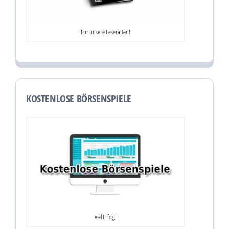
Für unsere Leseratten!
KOSTENLOSE BÖRSENSPIELE
Viel Erfolg!