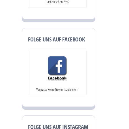
Hast du schon Post?
FOLGE UNS AUF FACEBOOK
Verpasse keine Gewinnspiele mehr
FOLGE UNS AUF INSTAGRAM