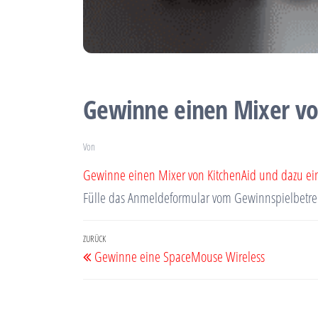
Gewinne einen Mixer vo
Von
Gewinne einen Mixer von KitchenAid und dazu ei
Fülle das Anmeldeformular vom Gewinnspielbetre
Beitragsnavigation
Vorheriger
ZURÜCK
Gewinne eine SpaceMouse Wireless
Beitrag