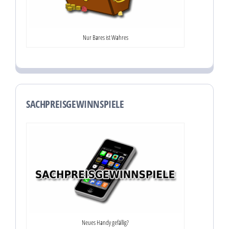
Nur Bares ist Wahres
SACHPREISGEWINNSPIELE
Neues Handy gefällig?