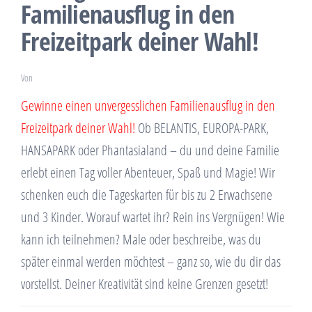
Familienausflug in den
Freizeitpark deiner Wahl!
Von
Gewinne einen unvergesslichen Familienausflug in den
Freizeitpark deiner Wahl!
Ob BELANTIS, EUROPA-PARK,
HANSAPARK oder Phantasialand – du und deine Familie
erlebt einen Tag voller Abenteuer, Spaß und Magie! Wir
schenken euch die Tageskarten für bis zu 2 Erwachsene
und 3 Kinder. Worauf wartet ihr? Rein ins Vergnügen! Wie
kann ich teilnehmen? Male oder beschreibe, was du
später einmal werden möchtest – ganz so, wie du dir das
vorstellst. Deiner Kreativität sind keine Grenzen gesetzt!