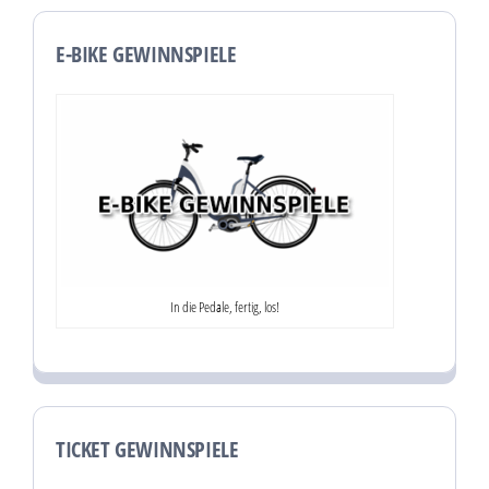
E-BIKE GEWINNSPIELE
In die Pedale, fertig, los!
TICKET GEWINNSPIELE