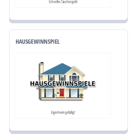
Schnelles Taschengeld
HAUSGEWINNSPIEL
Eigenheim gefällig?