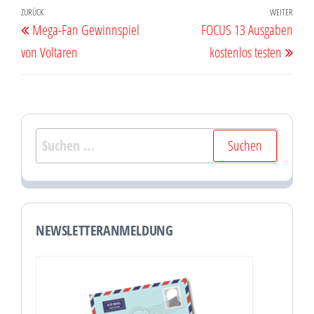
Beitragsnavigation
Vorheriger
ZURÜCK
WEITER
Näch
Mega-Fan Gewinnspiel
FOCUS 13 Ausgaben
Beitrag
Beit
von Voltaren
kostenlos testen
Suchen
nach:
NEWSLETTERANMELDUNG