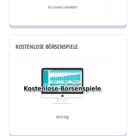
Für unsere Leseratten!
KOSTENLOSE BÖRSENSPIELE
Viel Erfolg!