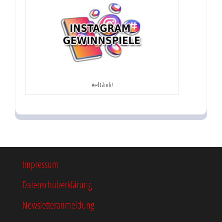
Viel Glück!
Impressum
Datenschutzerklärung
Newsletteranmeldung