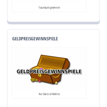
Traumauto gewinnen
GELDPREISGEWINNSPIELE
Nur Bares ist Wahres