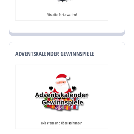
Attraktive Preise warten!
ADVENTSKALENDER GEWINNSPIELE
Tolle Preise und Überraschungen