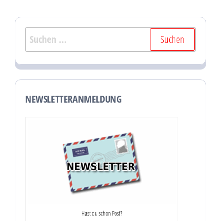
Suchen
nach:
NEWSLETTERANMELDUNG
Hast du schon Post?