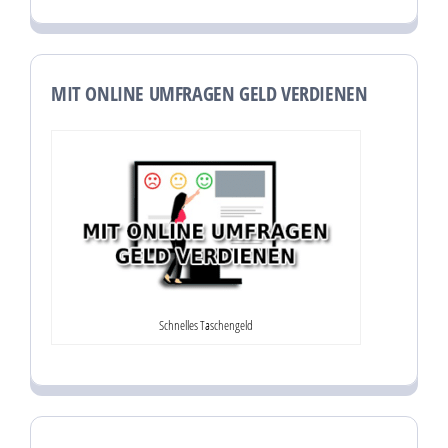
MIT ONLINE UMFRAGEN GELD VERDIENEN
Schnelles Taschengeld