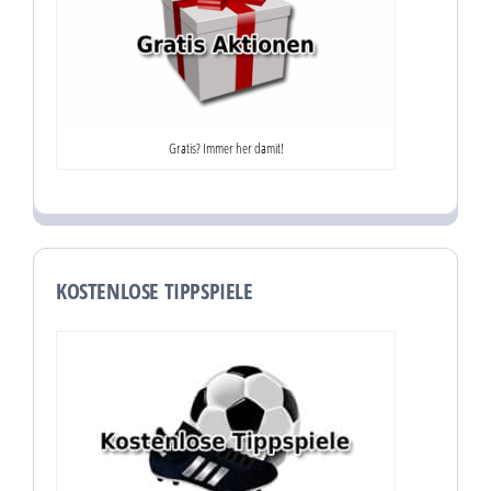
Gratis? Immer her damit!
KOSTENLOSE TIPPSPIELE