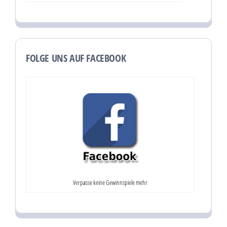
FOLGE UNS AUF FACEBOOK
Verpasse keine Gewinnspiele mehr