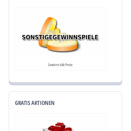
Gewinne tolle Preise
GRATIS AKTIONEN