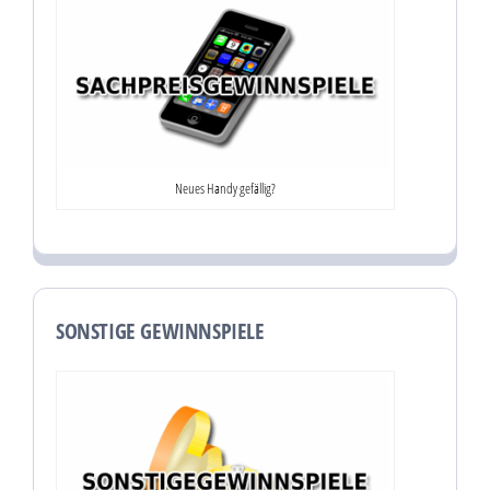
Neues Handy gefällig?
SONSTIGE GEWINNSPIELE