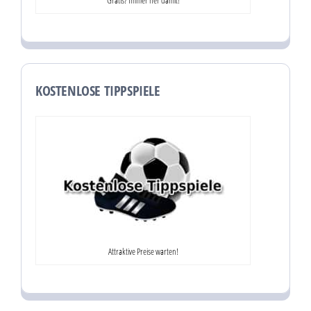
KOSTENLOSE TIPPSPIELE
Attraktive Preise warten!