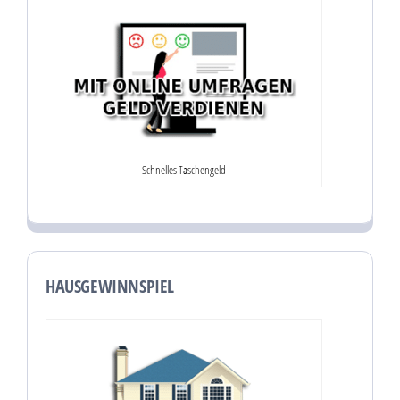
Schnelles Taschengeld
HAUSGEWINNSPIEL