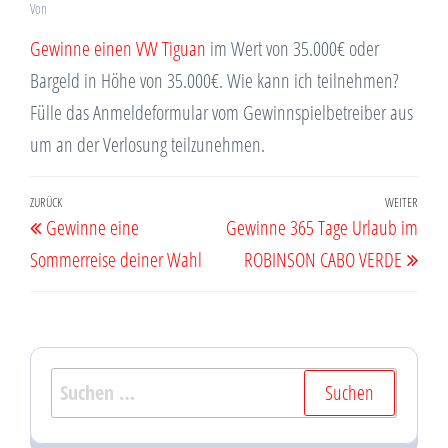
Von
Gewinne einen VW Tiguan
im Wert von 35.000€ oder
Bargeld in Höhe von 35.000€. Wie kann ich teilnehmen?
Fülle das Anmeldeformular vom Gewinnspielbetreiber aus
um an der Verlosung teilzunehmen.
Beitragsnavigation
Vorheriger
ZURÜCK
WEITER
Näch
Gewinne eine
Gewinne 365 Tage Urlaub im
Beitrag
Beit
Sommerreise deiner Wahl
ROBINSON CABO VERDE
Suchen
nach: