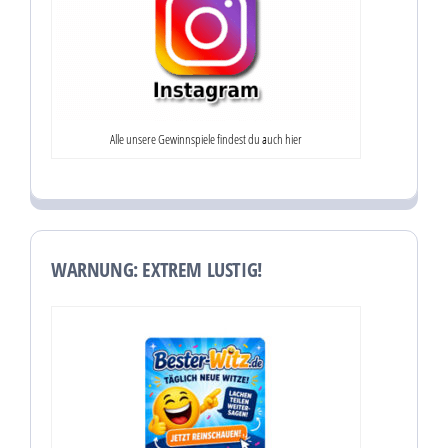
Alle unsere Gewinnspiele findest du auch hier
WARNUNG: EXTREM LUSTIG!