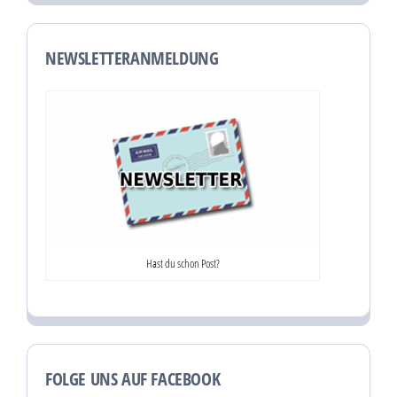
NEWSLETTERANMELDUNG
Hast du schon Post?
FOLGE UNS AUF FACEBOOK