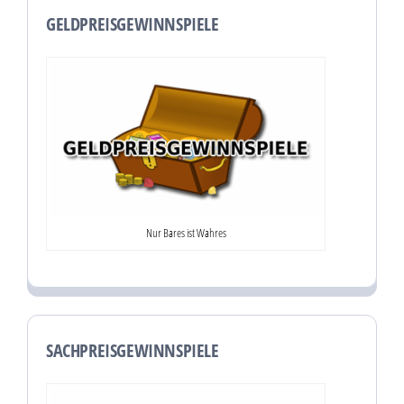
GELDPREISGEWINNSPIELE
Nur Bares ist Wahres
SACHPREISGEWINNSPIELE