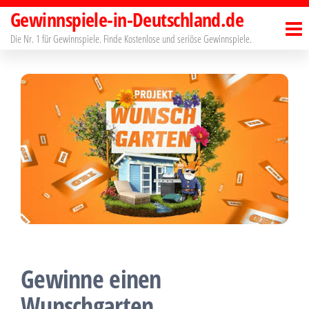
Zum
Gewinnspiele-in-Deutschland.de
Inhalt
Die Nr. 1 für Gewinnspiele. Finde Kostenlose und seriöse Gewinnspiele.
springen
Gewinne einen
Wunschgarten