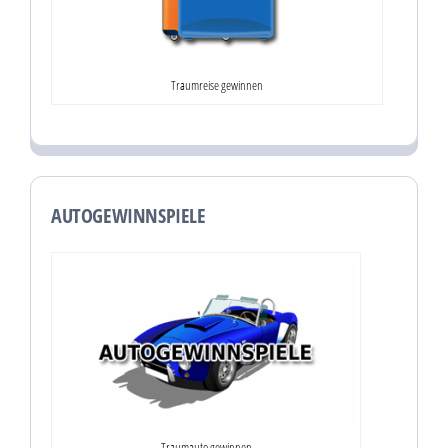
Traumreise gewinnen
AUTOGEWINNSPIELE
Traumauto gewinnen