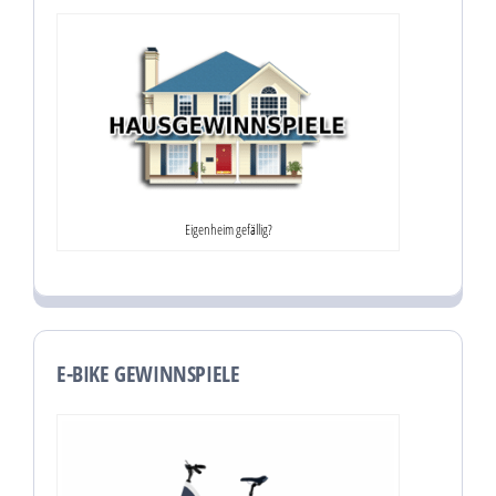
Eigenheim gefällig?
E-BIKE GEWINNSPIELE