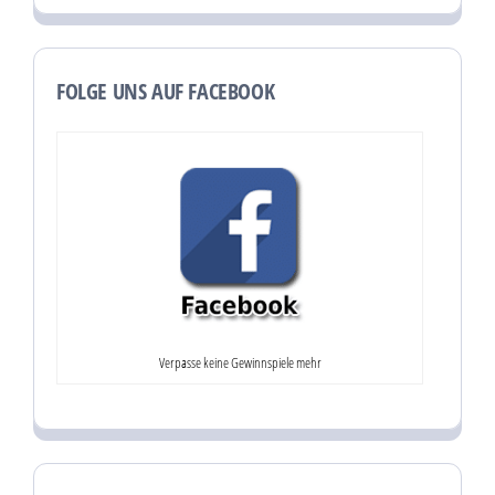
FOLGE UNS AUF FACEBOOK
Verpasse keine Gewinnspiele mehr