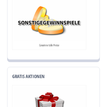
Gewinne tolle Preise
GRATIS AKTIONEN