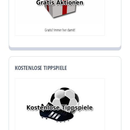
Gratis? Immer her damit!
KOSTENLOSE TIPPSPIELE