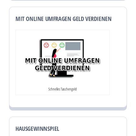
MIT ONLINE UMFRAGEN GELD VERDIENEN
Schnelles Taschengeld
HAUSGEWINNSPIEL