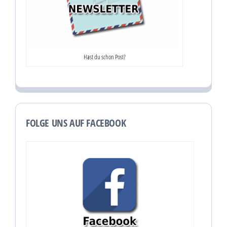
Hast du schon Post?
FOLGE UNS AUF FACEBOOK