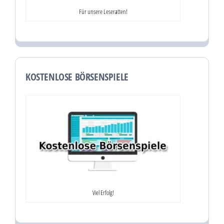
Für unsere Leseratten!
KOSTENLOSE BÖRSENSPIELE
Viel Erfolg!