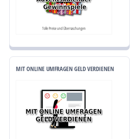
Tolle Preise und Überraschungen
MIT ONLINE UMFRAGEN GELD VERDIENEN