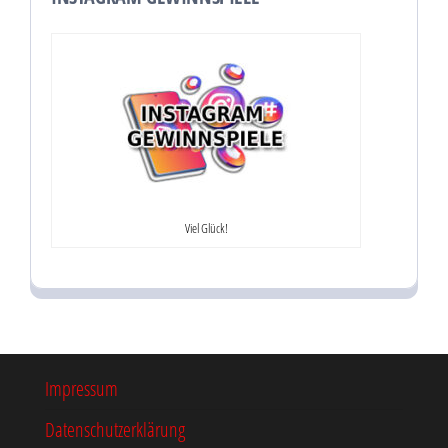
Viel Glück!
Impressum
Datenschutzerklärung