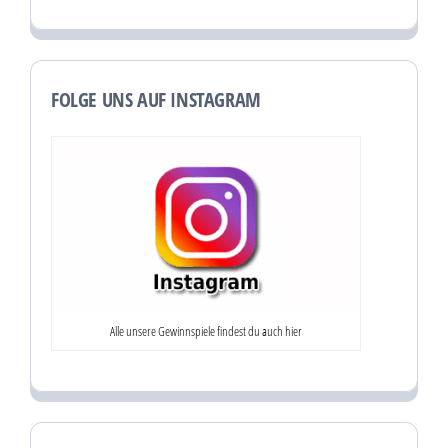
FOLGE UNS AUF INSTAGRAM
Alle unsere Gewinnspiele findest du auch hier