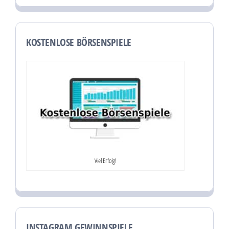
KOSTENLOSE BÖRSENSPIELE
Viel Erfolg!
INSTAGRAM GEWINNSPIELE