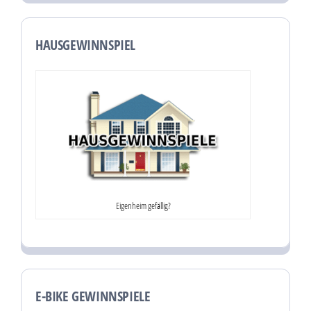
HAUSGEWINNSPIEL
Eigenheim gefällig?
E-BIKE GEWINNSPIELE