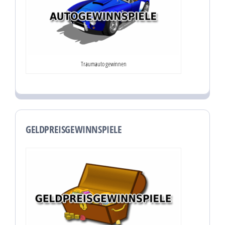
Traumauto gewinnen
GELDPREISGEWINNSPIELE