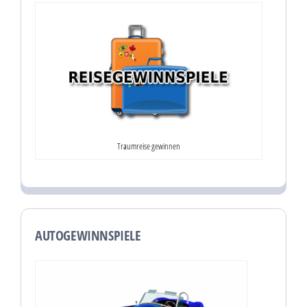
Traumreise gewinnen
AUTOGEWINNSPIELE