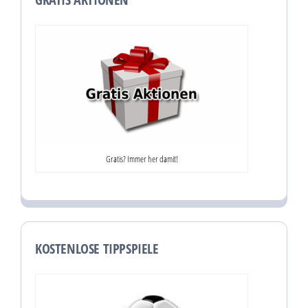
Gratis? Immer her damit!
KOSTENLOSE TIPPSPIELE