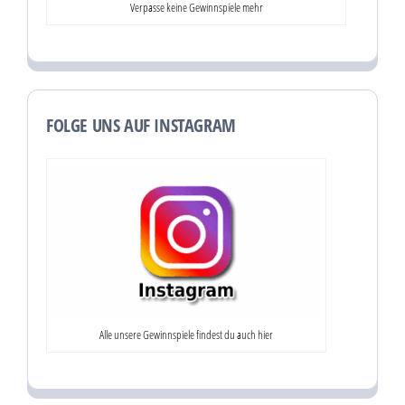
Verpasse keine Gewinnspiele mehr
FOLGE UNS AUF INSTAGRAM
Alle unsere Gewinnspiele findest du auch hier