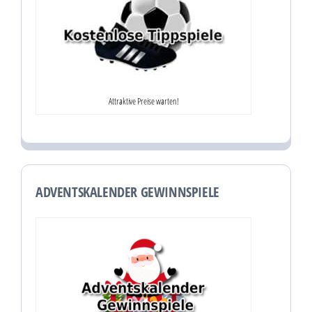
Attraktive Preise warten!
ADVENTSKALENDER GEWINNSPIELE