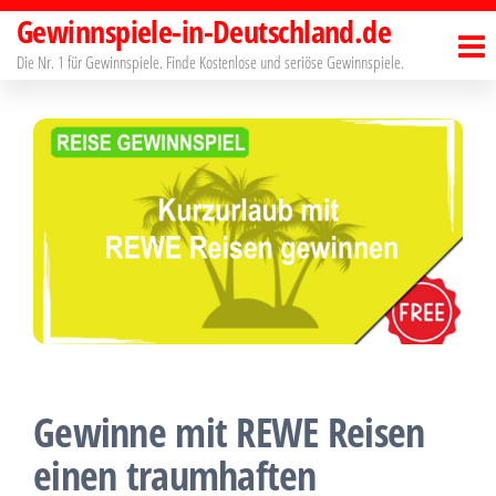
Zum
Gewinnspiele-in-Deutschland.de
Inhalt
Die Nr. 1 für Gewinnspiele. Finde Kostenlose und seriöse Gewinnspiele.
springen
Gewinne mit REWE Reisen
einen traumhaften