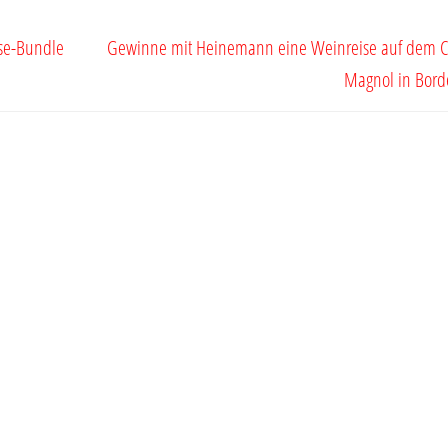
ise-Bundle
Gewinne mit Heinemann eine Weinreise auf dem 
Magnol in Bor