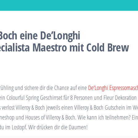
Boch eine De’Longhi
cialista Maestro mit Cold Brew
rühling und sichere dir die Chance auf eine
De’Longhi Espressomasc
ein Colourful Spring Geschirrset für 8 Personen und Fleur Dekoration
 verlost Villeroy & Boch jeweils einen Villeroy & Boch Gutschein im W
ineshop und Houses of Villeroy & Boch. Wie kann ich teilnehmen? Ei
 du im Lostopf. Wir drücken dir die Daumen!