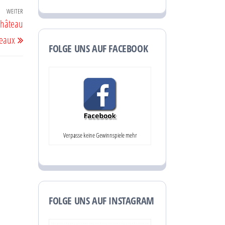
WEITER
Nächster
Château
Beitrag
deaux
FOLGE UNS AUF FACEBOOK
Verpasse keine Gewinnspiele mehr
FOLGE UNS AUF INSTAGRAM