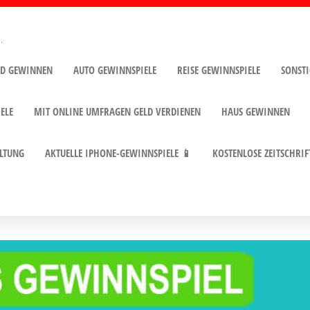
.
LD GEWINNEN
AUTO GEWINNSPIELE
REISE GEWINNSPIELE
SONSTI
ELE
MIT ONLINE UMFRAGEN GELD VERDIENEN
HAUS GEWINNEN
ALTUNG
AKTUELLE IPHONE-GEWINNSPIELE 📱
KOSTENLOSE ZEITSCHRIF