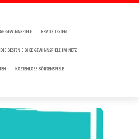
GE GEWINNSPIELE
GRATIS TESTEN
DIE BESTEN E BIKE GEWINNSPIELE IM NETZ
TEN
KOSTENLOSE BÖRSENSPIELE