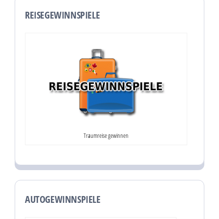
REISEGEWINNSPIELE
Traumreise gewinnen
AUTOGEWINNSPIELE