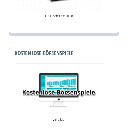
Für unsere Leseratten!
KOSTENLOSE BÖRSENSPIELE
Viel Erfolg!