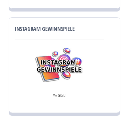
INSTAGRAM GEWINNSPIELE
Viel Glück!