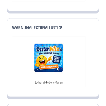
WARNUNG: EXTREM LUSTIG!
Lachen ist die beste Medizin