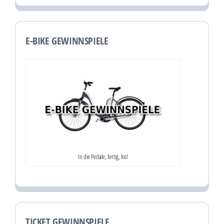
E-BIKE GEWINNSPIELE
In die Pedale, fertig, los!
TICKET GEWINNSPIELE