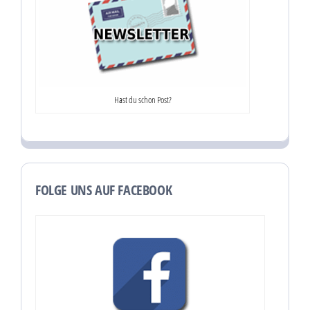
Hast du schon Post?
FOLGE UNS AUF FACEBOOK