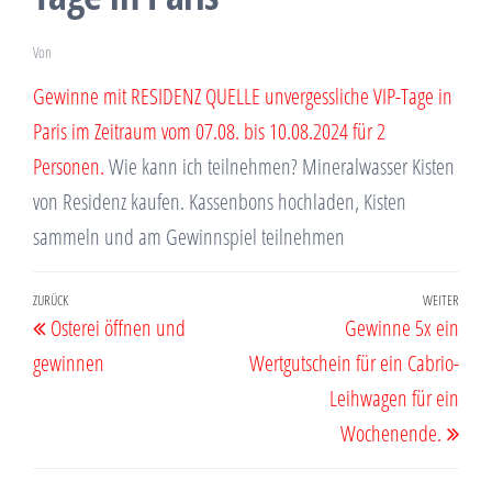
Von
Gewinne mit RESIDENZ QUELLE unvergessliche VIP-Tage in
Paris im Zeitraum vom 07.08. bis 10.08.2024 für 2
Personen.
Wie kann ich teilnehmen? Mineralwasser Kisten
von Residenz kaufen. Kassenbons hochladen, Kisten
sammeln und am Gewinnspiel teilnehmen
Beitragsnavigation
Vorheriger
ZURÜCK
WEITER
Näch
Osterei öffnen und
Gewinne 5x ein
Beitrag
Beit
gewinnen
Wertgutschein für ein Cabrio-
Leihwagen für ein
Wochenende.