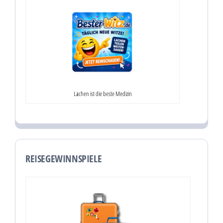
Lachen ist die beste Medizin
REISEGEWINNSPIELE