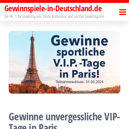
Zum
Gewinnspiele-in-Deutschland.de
Inhalt
Die Nr. 1 für Gewinnspiele. Finde Kostenlose und seriöse Gewinnspiele.
springen
Gewinne unvergessliche VIP-
Tage in Paris