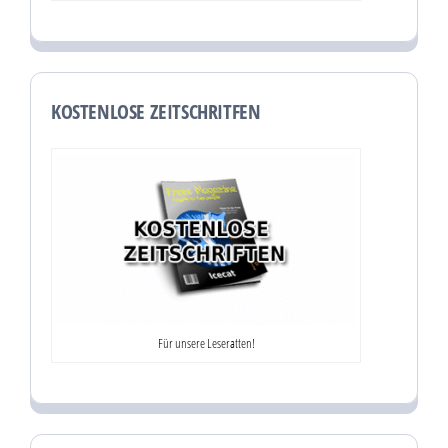
KOSTENLOSE ZEITSCHRITFEN
Für unsere Leseratten!