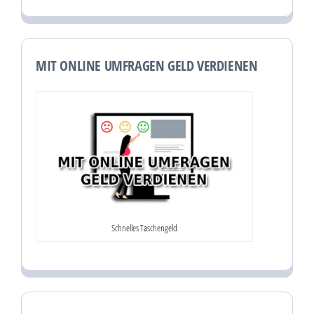
MIT ONLINE UMFRAGEN GELD VERDIENEN
Schnelles Taschengeld