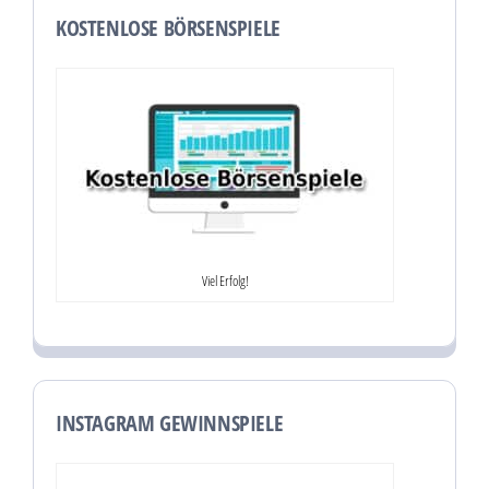
KOSTENLOSE BÖRSENSPIELE
Viel Erfolg!
INSTAGRAM GEWINNSPIELE