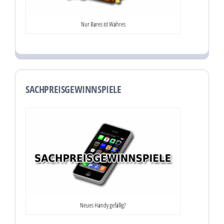
Nur Bares ist Wahres
SACHPREISGEWINNSPIELE
Neues Handy gefällig?