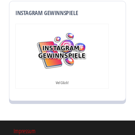
INSTAGRAM GEWINNSPIELE
Viel Glück!
Impressum