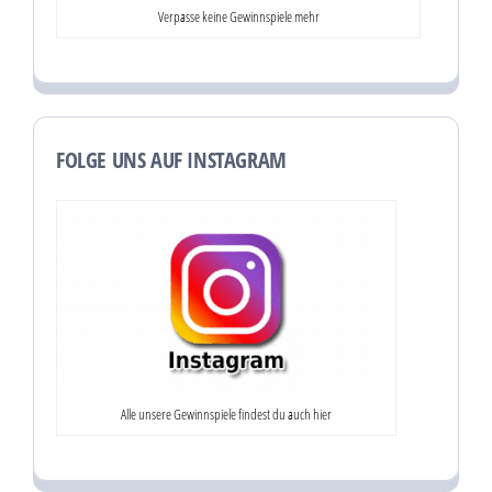
Verpasse keine Gewinnspiele mehr
FOLGE UNS AUF INSTAGRAM
Alle unsere Gewinnspiele findest du auch hier