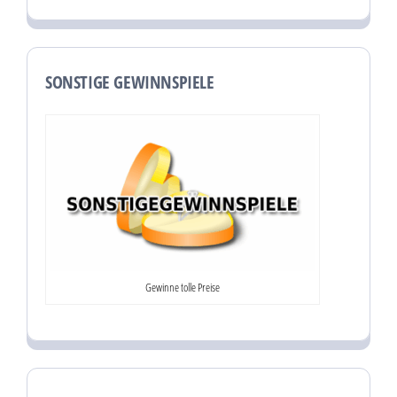
SONSTIGE GEWINNSPIELE
Gewinne tolle Preise