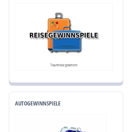
Traumreise gewinnen
AUTOGEWINNSPIELE