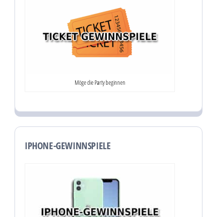
Möge die Party beginnen
IPHONE-GEWINNSPIELE