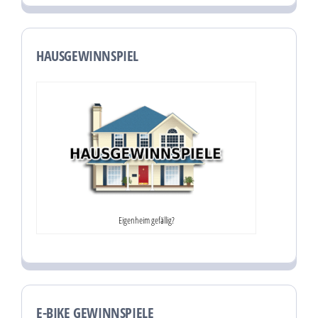
HAUSGEWINNSPIEL
Eigenheim gefällig?
E-BIKE GEWINNSPIELE