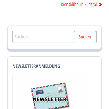
Kronsbühel in Südtirol.
Suchen
nach:
NEWSLETTERANMELDUNG