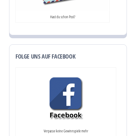
Hast du schon Post?
FOLGE UNS AUF FACEBOOK
Verpasse keine Gewinnspiele mehr