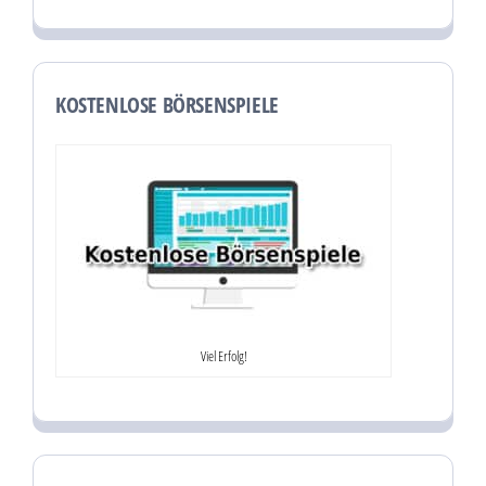
KOSTENLOSE BÖRSENSPIELE
Viel Erfolg!