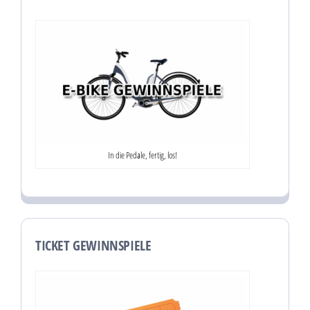
In die Pedale, fertig, los!
TICKET GEWINNSPIELE