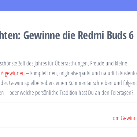
hten: Gewinne die Redmi Buds 6
schönste Zeit des Jahres für Überraschungen, Freude und kleine
s 6 gewinnen
– komplett neu, originalverpackt und natürlich kostenlo
g des Gewinnspielbetreibers einen Kommentar schreiben und folgen
 – oder welche persönliche Tradition hast Du an den Feiertagen?
dm Gewinns