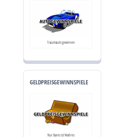
Traumauto gewinnen
GELDPREISGEWINNSPIELE
Nur Bares ist Wahres