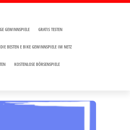
GE GEWINNSPIELE
GRATIS TESTEN
DIE BESTEN E BIKE GEWINNSPIELE IM NETZ
TEN
KOSTENLOSE BÖRSENSPIELE