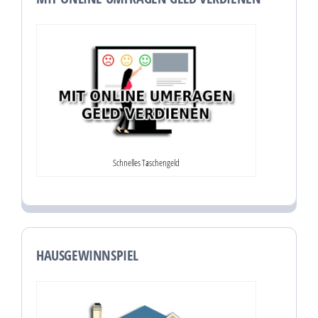
Schnelles Taschengeld
HAUSGEWINNSPIEL