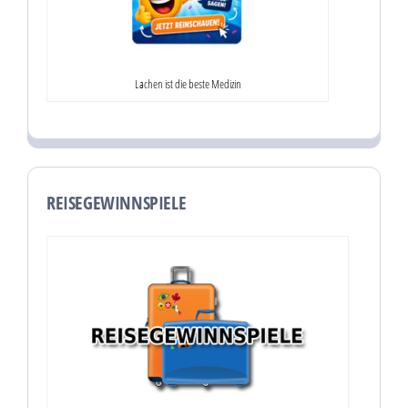
Lachen ist die beste Medizin
REISEGEWINNSPIELE