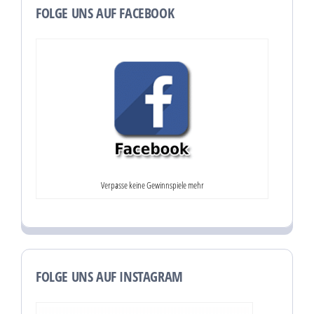
FOLGE UNS AUF FACEBOOK
Verpasse keine Gewinnspiele mehr
FOLGE UNS AUF INSTAGRAM