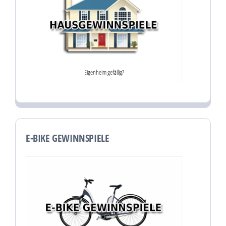
Eigenheim gefällig?
E-BIKE GEWINNSPIELE