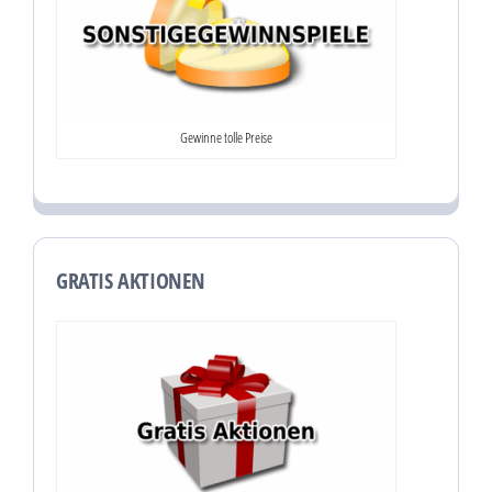
Gewinne tolle Preise
GRATIS AKTIONEN