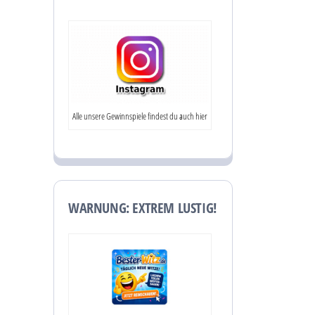
Alle unsere Gewinnspiele findest du auch hier
WARNUNG: EXTREM LUSTIG!