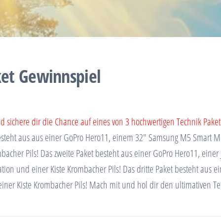
et Gewinnspiel
sichere dir die Chance auf eines von 3 hochwertigen Technik Paket
besteht aus aus einer GoPro Hero11, einem 32″ Samsung M5 Smart Mo
mbacher Pils! Das zweite Paket besteht aus einer GoPro Hero11, einer 
tion und einer Kiste Krombacher Pils! Das dritte Paket besteht aus ei
einer Kiste Krombacher Pils! Mach mit und hol dir den ultimativen Te