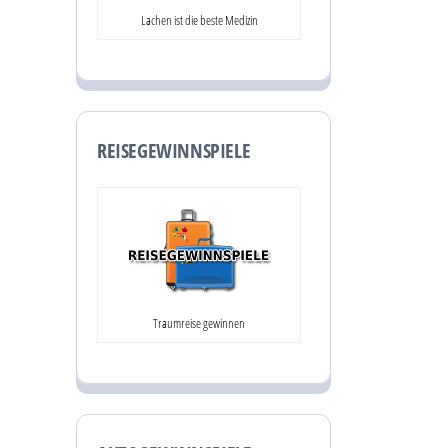
Lachen ist die beste Medizin
REISEGEWINNSPIELE
Traumreise gewinnen