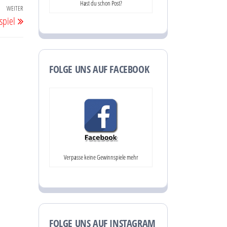
Hast du schon Post?
WEITER
Nächster
spiel
Beitrag
FOLGE UNS AUF FACEBOOK
Verpasse keine Gewinnspiele mehr
FOLGE UNS AUF INSTAGRAM