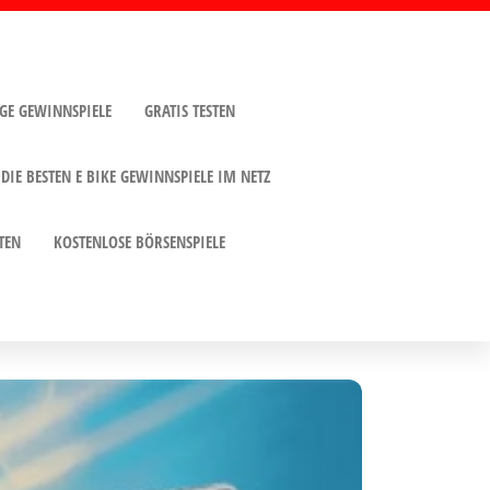
GE GEWINNSPIELE
GRATIS TESTEN
DIE BESTEN E BIKE GEWINNSPIELE IM NETZ
TEN
KOSTENLOSE BÖRSENSPIELE