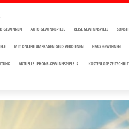
.
LD GEWINNEN
AUTO GEWINNSPIELE
REISE GEWINNSPIELE
SONSTI
ELE
MIT ONLINE UMFRAGEN GELD VERDIENEN
HAUS GEWINNEN
ALTUNG
AKTUELLE IPHONE-GEWINNSPIELE 📱
KOSTENLOSE ZEITSCHRIF