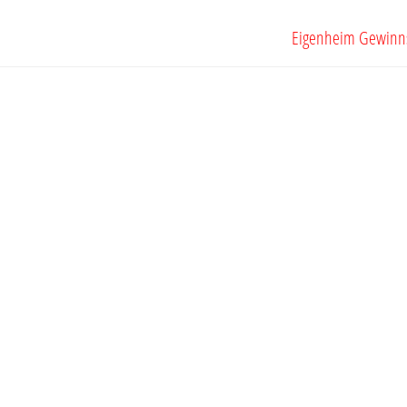
Eigenheim Gewinn