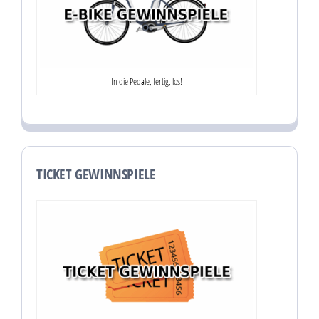
In die Pedale, fertig, los!
TICKET GEWINNSPIELE