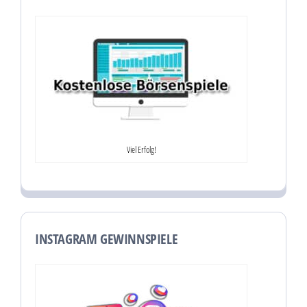
Viel Erfolg!
INSTAGRAM GEWINNSPIELE