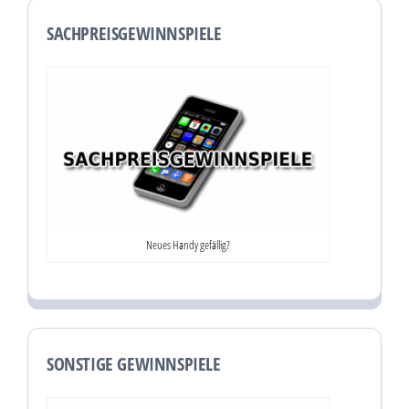
SACHPREISGEWINNSPIELE
Neues Handy gefällig?
SONSTIGE GEWINNSPIELE