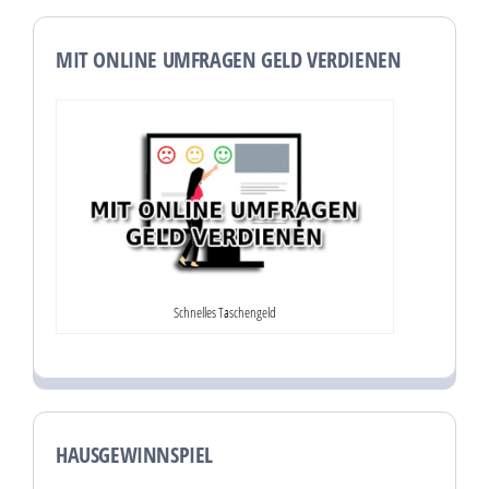
MIT ONLINE UMFRAGEN GELD VERDIENEN
Schnelles Taschengeld
HAUSGEWINNSPIEL