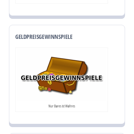
GELDPREISGEWINNSPIELE
Nur Bares ist Wahres