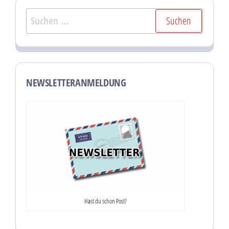
Suchen
nach:
NEWSLETTERANMELDUNG
Hast du schon Post?