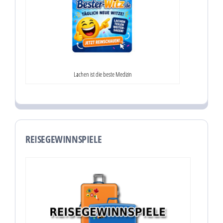
Lachen ist die beste Medizin
REISEGEWINNSPIELE