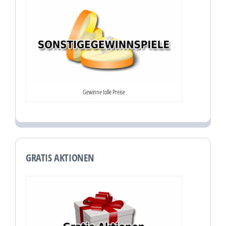
Gewinne tolle Preise
GRATIS AKTIONEN