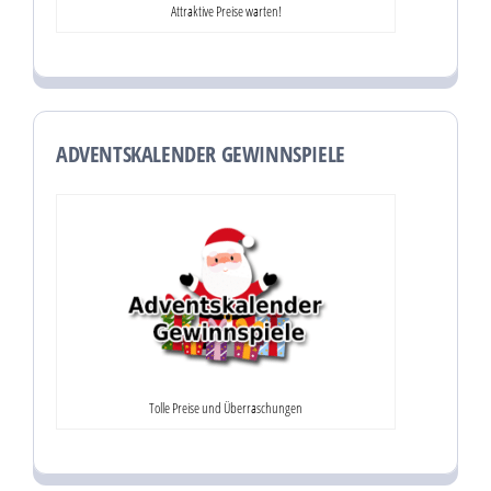
Attraktive Preise warten!
ADVENTSKALENDER GEWINNSPIELE
Tolle Preise und Überraschungen