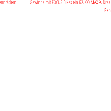
Rennrädern
Gewinne mit FOCUS Bikes ein IZALCO MAX 9. Dre
Ren