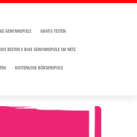
GE GEWINNSPIELE
GRATIS TESTEN
DIE BESTEN E BIKE GEWINNSPIELE IM NETZ
TEN
KOSTENLOSE BÖRSENSPIELE