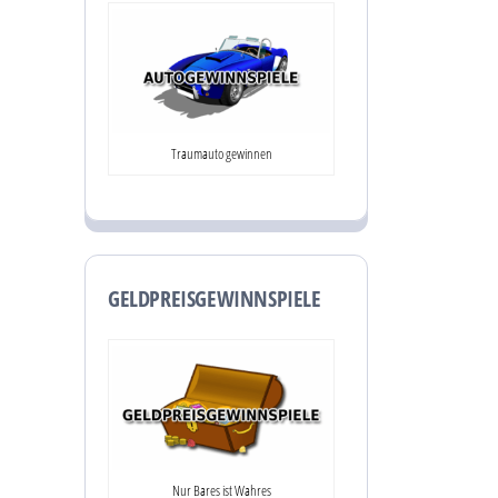
Traumauto gewinnen
GELDPREISGEWINNSPIELE
Nur Bares ist Wahres