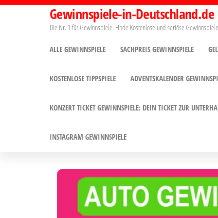
Zum
Gewinnspiele-in-Deutschland.de
Inhalt
Die Nr. 1 für Gewinnspiele. Finde Kostenlose und seriöse Gewinnspiele
springen
ALLE GEWINNSPIELE
SACHPREIS GEWINNSPIELE
GE
KOSTENLOSE TIPPSPIELE
ADVENTSKALENDER GEWINNSPI
KONZERT TICKET GEWINNSPIELE: DEIN TICKET ZUR UNTERH
INSTAGRAM GEWINNSPIELE