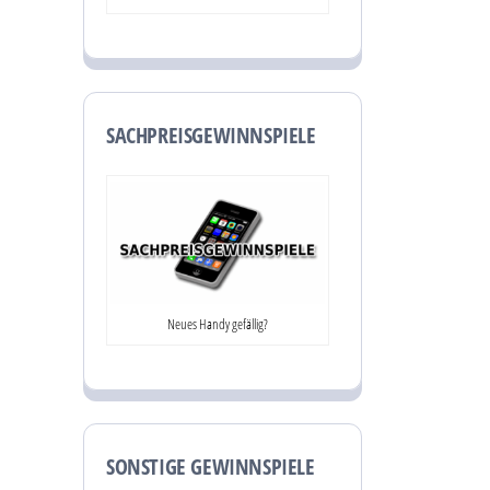
SACHPREISGEWINNSPIELE
Neues Handy gefällig?
SONSTIGE GEWINNSPIELE