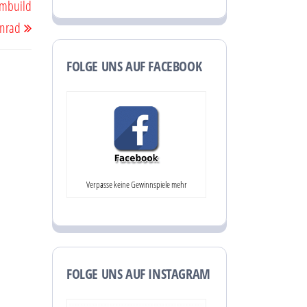
ambuild
Beitrag
nrad
FOLGE UNS AUF FACEBOOK
Verpasse keine Gewinnspiele mehr
FOLGE UNS AUF INSTAGRAM