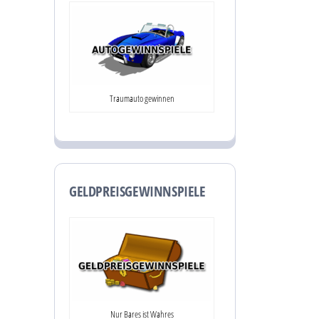
Traumauto gewinnen
GELDPREISGEWINNSPIELE
Nur Bares ist Wahres