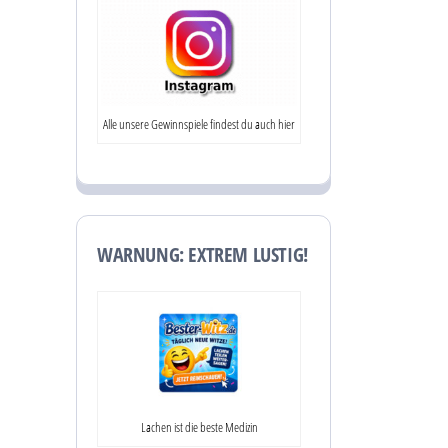
Alle unsere Gewinnspiele findest du auch hier
WARNUNG: EXTREM LUSTIG!
Lachen ist die beste Medizin