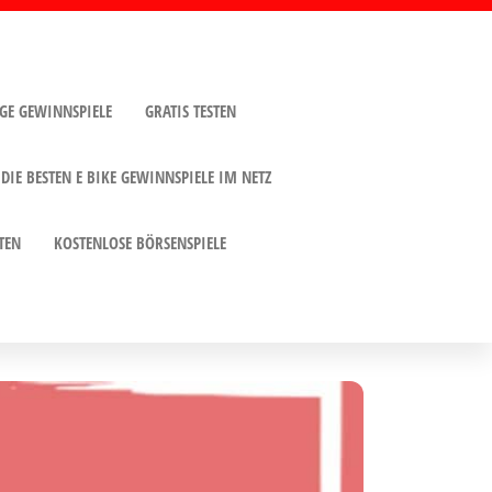
GE GEWINNSPIELE
GRATIS TESTEN
DIE BESTEN E BIKE GEWINNSPIELE IM NETZ
TEN
KOSTENLOSE BÖRSENSPIELE