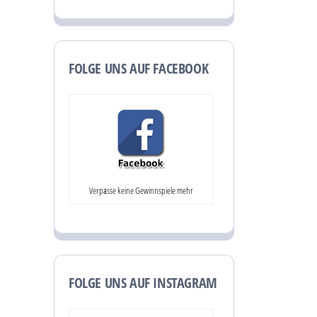
FOLGE UNS AUF FACEBOOK
Verpasse keine Gewinnspiele mehr
FOLGE UNS AUF INSTAGRAM