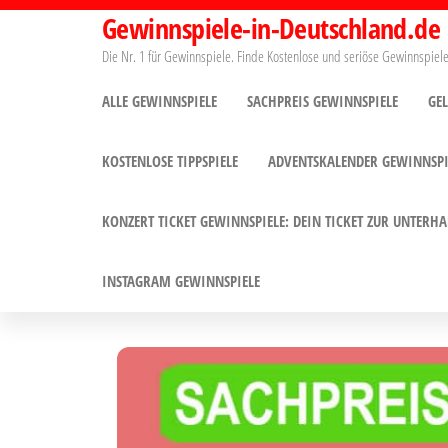
Zum
Gewinnspiele-in-Deutschland.de
Inhalt
Die Nr. 1 für Gewinnspiele. Finde Kostenlose und seriöse Gewinnspiele
springen
ALLE GEWINNSPIELE
SACHPREIS GEWINNSPIELE
GE
KOSTENLOSE TIPPSPIELE
ADVENTSKALENDER GEWINNSPI
KONZERT TICKET GEWINNSPIELE: DEIN TICKET ZUR UNTERH
INSTAGRAM GEWINNSPIELE