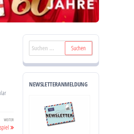
Suchen
nach:
NEWSLETTERANMELDUNG
lar
WEITER
Nächster
spiel
Beitrag