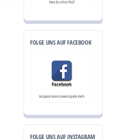
Hast du schon Post?
FOLGE UNS AUF FACEBOOK
Verpasse keine Gewinnspiele mehr
FOLGE UNS AUF INSTAGRAM