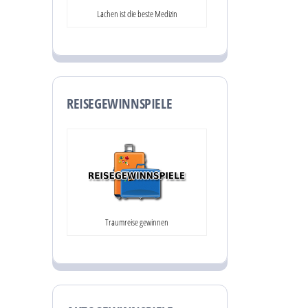
Lachen ist die beste Medizin
REISEGEWINNSPIELE
Traumreise gewinnen