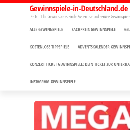
Zum
Gewinnspiele-in-Deutschland.de
Inhalt
Die Nr. 1 für Gewinnspiele. Finde Kostenlose und seriöse Gewinnspiele
springen
ALLE GEWINNSPIELE
SACHPREIS GEWINNSPIELE
GE
KOSTENLOSE TIPPSPIELE
ADVENTSKALENDER GEWINNSPI
KONZERT TICKET GEWINNSPIELE: DEIN TICKET ZUR UNTERH
INSTAGRAM GEWINNSPIELE