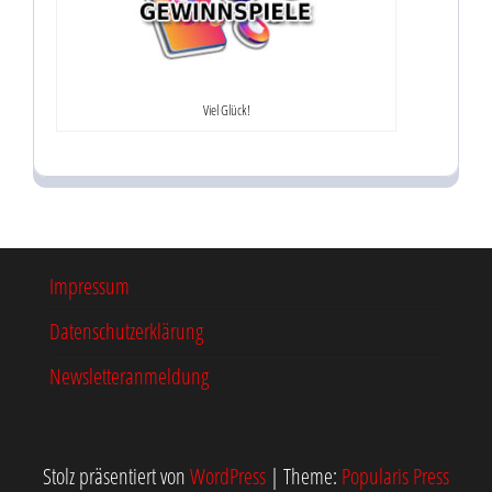
Viel Glück!
Impressum
Datenschutzerklärung
Newsletteranmeldung
Stolz präsentiert von
WordPress
|
Theme:
Popularis Press