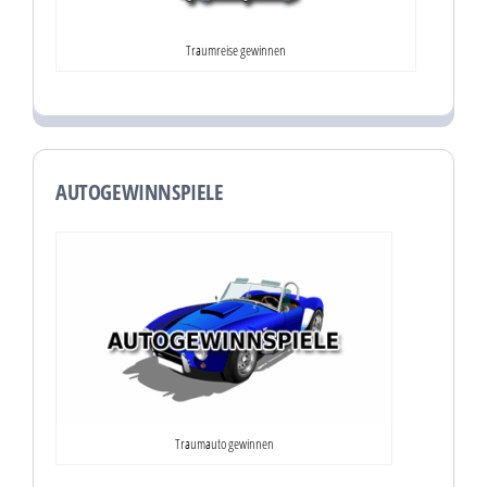
Traumreise gewinnen
AUTOGEWINNSPIELE
Traumauto gewinnen