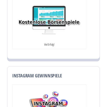
Viel Erfolg!
INSTAGRAM GEWINNSPIELE