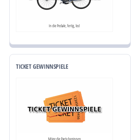
In die Pedale, fertig, los!
TICKET GEWINNSPIELE
Möge die Party beginnen