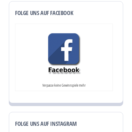
FOLGE UNS AUF FACEBOOK
Verpasse keine Gewinnspiele mehr
FOLGE UNS AUF INSTAGRAM