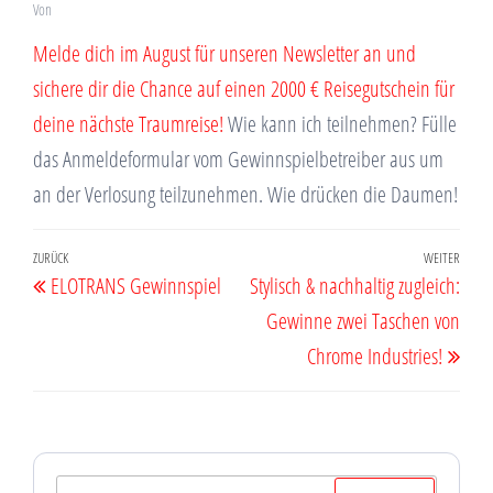
Von
Melde dich im August für unseren Newsletter an und
sichere dir die Chance auf einen 2000 € Reisegutschein für
deine nächste Traumreise!
Wie kann ich teilnehmen? Fülle
das Anmeldeformular vom Gewinnspielbetreiber aus um
an der Verlosung teilzunehmen. Wie drücken die Daumen!
Beitragsnavigation
Vorheriger
ZURÜCK
WEITER
Näch
ELOTRANS Gewinnspiel
Stylisch & nachhaltig zugleich:
Beitrag
Beit
Gewinne zwei Taschen von
Chrome Industries!
Suchen