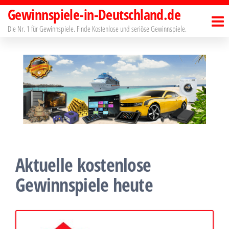
Zum
Gewinnspiele-in-Deutschland.de
Inhalt
Die Nr. 1 für Gewinnspiele. Finde Kostenlose und seriöse Gewinnspiele.
springen
Aktuelle kostenlose
Gewinnspiele heute