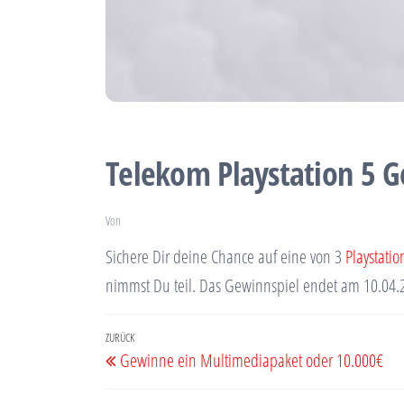
Telekom Playstation 5 G
Von
Sichere Dir deine Chance auf eine von 3
Playstatio
nimmst Du teil. Das Gewinnspiel endet am 10.04.
Beitragsnavigation
Vorheriger
ZURÜCK
Gewinne ein Multimediapaket oder 10.000€
Beitrag