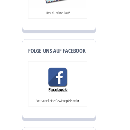
Hast du schon Post?
FOLGE UNS AUF FACEBOOK
Verpasse keine Gewinnspiele mehr