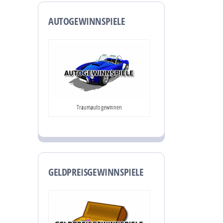
AUTOGEWINNSPIELE
Traumauto gewinnen
GELDPREISGEWINNSPIELE