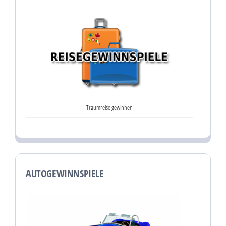
Traumreise gewinnen
AUTOGEWINNSPIELE