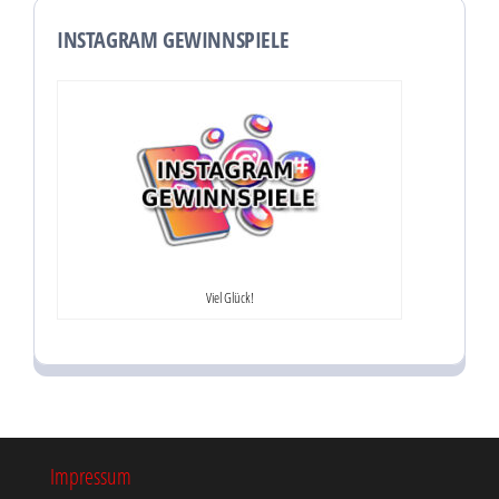
INSTAGRAM GEWINNSPIELE
Viel Glück!
Impressum