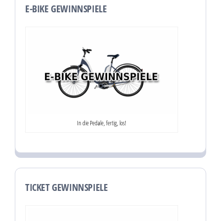
E-BIKE GEWINNSPIELE
In die Pedale, fertig, los!
TICKET GEWINNSPIELE