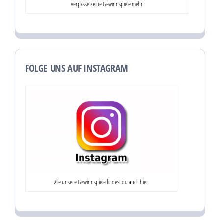
Verpasse keine Gewinnspiele mehr
FOLGE UNS AUF INSTAGRAM
Alle unsere Gewinnspiele findest du auch hier