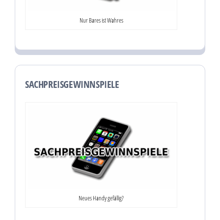
Nur Bares ist Wahres
SACHPREISGEWINNSPIELE
Neues Handy gefällig?