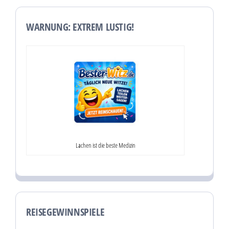
WARNUNG: EXTREM LUSTIG!
Lachen ist die beste Medizin
REISEGEWINNSPIELE