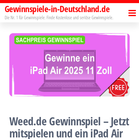
Zum
Gewinnspiele-in-Deutschland.de
Inhalt
Die Nr. 1 für Gewinnspiele. Finde Kostenlose und seriöse Gewinnspiele.
springen
Weed.de Gewinnspiel – Jetzt
mitspielen und ein iPad Air